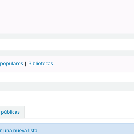
populares
Bibliotecas
 públicas
r una nueva lista