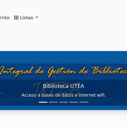
rrito
Listas
ica de los Andes