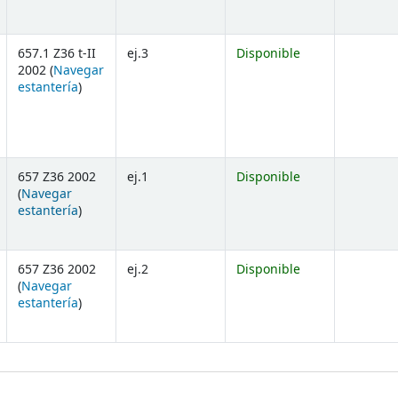
657.1 Z36 t-II
ej.3
Disponible
2002 (
Navegar
(Abre debajo)
estantería
)
657 Z36 2002
ej.1
Disponible
(
Navegar
(Abre debajo)
estantería
)
657 Z36 2002
ej.2
Disponible
(
Navegar
(Abre debajo)
estantería
)