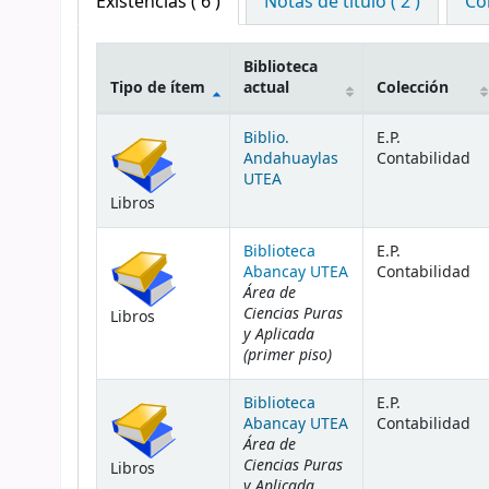
Existencias
( 6 )
Notas de título ( 2 )
Co
Biblioteca
Tipo de ítem
actual
Colección
Existencias
Biblio.
E.P.
Andahuaylas
Contabilidad
UTEA
Libros
Biblioteca
E.P.
Abancay UTEA
Contabilidad
Área de
Ciencias Puras
Libros
y Aplicada
(primer piso)
Biblioteca
E.P.
Abancay UTEA
Contabilidad
Área de
Ciencias Puras
Libros
y Aplicada