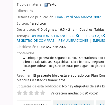
Tipo de material:
Texto
Idioma:
Es
Detalles de publicación:
Lima - Perú
San Marcos
2002
Edición:
1a edición
Descripción:
410 páginas. 16.5 x 21 cm. Cuadros, Tablas
Tema(s):
OPERACIONES FINANCIERAS
LIBRO CAJA
REGISTRO DE COMPRAS
REMUNERACIONES
IMPUES
Clasificación CDD:
657 Z36 2002
Contenidos:
Enfoque general del segundo curso.-- Operaciones tipo en
Libro de caja tabular.-- Caja chica.-- Libro bancos.-- Registr
letras por cobrar.-- Registro de letras por pagar.-- Registro
Resumen:
El presente libro esta elaborado con Plan Co
plantillas y estados financieros.
Etiquetas de esta biblioteca:
No hay etiquetas de esta bi
Valoración
Valoración media: 0.0 (0 votos)