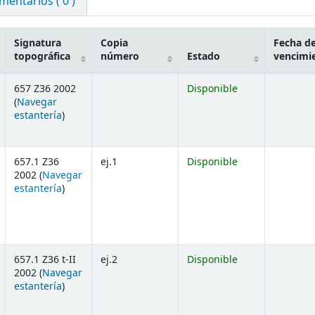
mentarios ( 0 )
Signatura
Copia
Fecha d
topográfica
número
Estado
vencimi
657 Z36 2002
Disponible
(
Navegar
(Abre debajo)
estantería
)
657.1 Z36
ej.1
Disponible
2002 (
Navegar
(Abre debajo)
estantería
)
657.1 Z36 t-II
ej.2
Disponible
2002 (
Navegar
(Abre debajo)
estantería
)