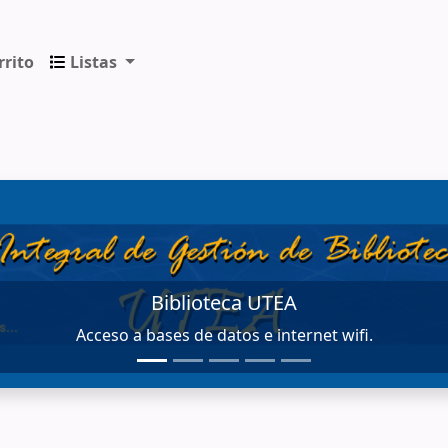
rrito
Listas
ica de los Andes