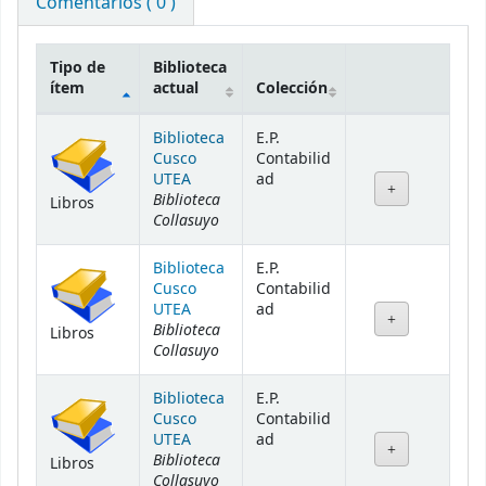
Comentarios ( 0 )
Tipo de
Biblioteca
ítem
actual
Colección
Existencias
Biblioteca
E.P.
Cusco
Contabilid
UTEA
ad
Biblioteca
Libros
Collasuyo
Biblioteca
E.P.
Cusco
Contabilid
UTEA
ad
Biblioteca
Libros
Collasuyo
Biblioteca
E.P.
Cusco
Contabilid
UTEA
ad
Biblioteca
Libros
Collasuyo