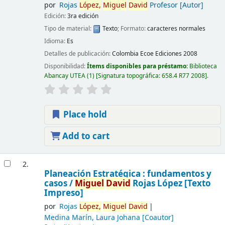
por
Rojas
López,
Miguel
David
Profesor
[Autor]
Edición:
3ra edición
Tipo de material:
Texto
; Formato:
caracteres normales
Idioma:
Es
Detalles de publicación:
Colombia
Ecoe Ediciones
2008
Disponibilidad:
Ítems disponibles para préstamo:
Biblioteca
Abancay UTEA
(1)
Signatura topográfica:
658.4 R77 2008
.
Place hold
Add to cart
2.
Planeación Estratégica : fundamentos y
casos /
Miguel
David
Rojas López
[Texto
Impreso]
por
Rojas
López,
Miguel
David
Medina Marín, Laura Johana
[Coautor]