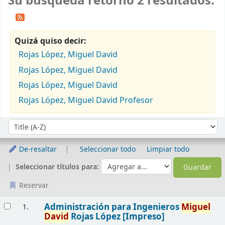
Su búsqueda retornó 2 resultados.
Quizá quiso decir:
Rojas López, Miguel David
Rojas López, Miguel David
Rojas López, Miguel David
Rojas López, Miguel David Profesor
Ordenar
Ordenar por:
De-resaltar
Seleccionar todo
Limpiar todo
Seleccionar títulos para:
Reservar
Resultados
Administración para Ingenieros
Miguel
1.
David
Rojas López
[Impreso]