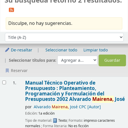
Su búsqueda retornó 2 resultados.
Disculpe, no hay sugerencias.
Ordenar
Ordenar por:
De-resaltar
Seleccionar todo
Limpiar todo
Seleccionar títulos para:
Reservar
Resultados
Manual Técnico Operativo de
1.
Presupuesto : Planteamiento,
Programación y Formulación del
Presupuesto 2002
Alvarado
Mairena,
José
por
Alvarado
Mairena,
José CPC
[Autor]
Edición:
1a edición
Tipo de material:
Texto
; Formato:
impreso caracteres
normales
; Forma literaria:
No es ficción