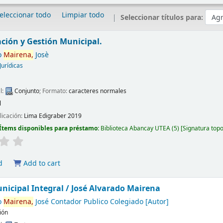
eleccionar todo
Limpiar todo
Seleccionar títulos para:
ción y Gestión Municipal.
o
Mairena,
Josè
urídicas
l:
Conjunto
; Formato:
caracteres normales
l
licación:
Lima
Edigraber
2019
Ítems disponibles para préstamo:
Biblioteca Abancay UTEA
(5)
Signatura top
d
Add to cart
nicipal Integral /
José Alvarado Mairena
o
Mairena,
José Contador Publico Colegiado
[Autor]
ión