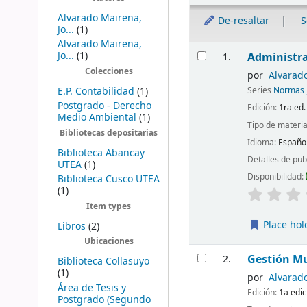
Alvarado Mairena,
De-resaltar
S
Jo...
(1)
Alvarado Mairena,
Resultados
Jo...
(1)
Administra
1.
Colecciones
por
Alvarad
E.P. Contabilidad
(1)
Series
Normas J
Postgrado - Derecho
Edición:
1ra ed.
Medio Ambiental
(1)
Tipo de materia
Bibliotecas depositarias
Idioma:
Españo
Biblioteca Abancay
Detalles de pub
UTEA
(1)
Disponibilidad:
Biblioteca Cusco UTEA
(1)
Item types
Place hol
Libros
(2)
Ubicaciones
Gestión Mu
2.
Biblioteca Collasuyo
(1)
por
Alvarad
Área de Tesis y
Edición:
1a edic
Postgrado (Segundo