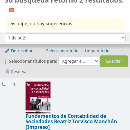
Su búsqueda retornó 2 resultados.
Disculpe, no hay sugerencias.
Ordenar
Ordenar por:
De-resaltar
Seleccionar todo
Limpiar todo
Seleccionar títulos para:
Reservar
Resultados
1.
Fundamentos de Contabilidad de
Sociedades
Beatriz Torvisco Manchón
[Impreso]