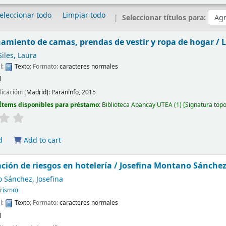
eleccionar todo
Limpiar todo
Seleccionar títulos para:
amiento de camas, prendas de vestir y ropa de hogar /
L
Siles, Laura
l:
Texto
; Formato:
caracteres normales
l
licación:
[Madrid]:
Paraninfo,
2015
Ítems disponibles para préstamo:
Biblioteca Abancay UTEA
(1)
Signatura top
d
Add to cart
ción de riesgos en hotelería /
Josefina Montano Sánche
 Sánchez, Josefina
turismo)
l:
Texto
; Formato:
caracteres normales
l