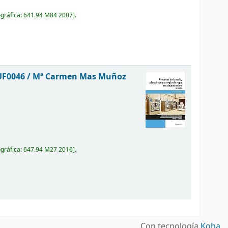
ográfica:
641.94 M84 2007
.
UF0046 /
Mª Carmen Mas Muñoz
ográfica:
647.94 M27 2016
.
Con tecnología
Koha