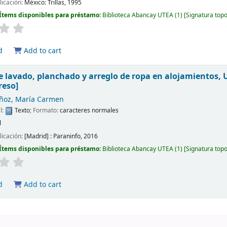
licación:
México:
Trillas,
1995
Ítems disponibles para préstamo:
Biblioteca Abancay UTEA
(1)
Signatura top
d
Add to cart
e lavado, planchado y arreglo de ropa en alojamientos, 
reso]
oz, María Carmen
l:
Texto
; Formato:
caracteres normales
l
licación:
[Madrid] :
Paraninfo,
2016
Ítems disponibles para préstamo:
Biblioteca Abancay UTEA
(1)
Signatura top
d
Add to cart