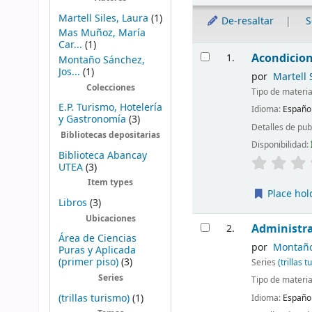
Martell Siles, Laura
(1)
De-resaltar
S
Mas Muñoz, María
Car...
(1)
Resultados
Acondicion
1.
Montaño Sánchez,
Jos...
(1)
por
Martell 
Colecciones
Tipo de materia
E.P. Turismo, Hotelería
Idioma:
Españo
y Gastronomía
(3)
Detalles de pub
Bibliotecas depositarias
Disponibilidad:
Biblioteca Abancay
UTEA
(3)
Item types
Place hol
Libros
(3)
Ubicaciones
Administra
2.
Área de Ciencias
por
Montaño
Puras y Aplicada
(primer piso)
(3)
Series
(trillas 
Series
Tipo de materia
(trillas turismo)
(1)
Idioma:
Españo