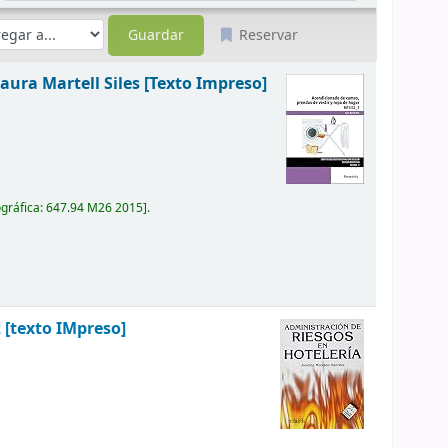
Reservar
aura Martell Siles
[Texto Impreso]
ográfica:
647.94 M26 2015
.
z
[texto IMpreso]