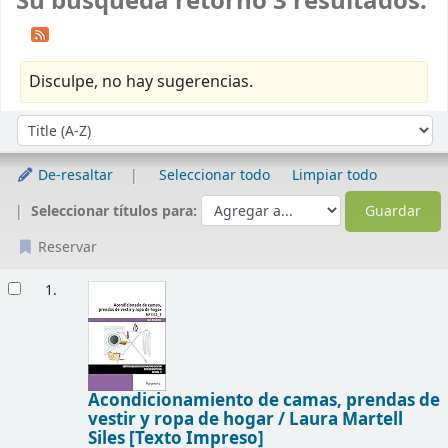
Su búsqueda retornó 3 resultados.
Disculpe, no hay sugerencias.
Ordenar
Ordenar por:
De-resaltar
Seleccionar todo
Limpiar todo
Seleccionar títulos para:
Reservar
Resultados
1.
Acondicionamiento de camas, prendas de
vestir y ropa de hogar /
Laura Martell
Siles
[Texto Impreso]