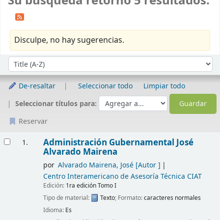
Su búsqueda retornó 5 resultados.
Disculpe, no hay sugerencias.
Ordenar
Ordenar por:
De-resaltar
Seleccionar todo
Limpiar todo
Seleccionar títulos para:
Reservar
Resultados
Administración Gubernamental
José
1.
Alvarado Mairena
por
Alvarado Mairena, José
[Autor ]
Centro Interamericano de Asesoría Técnica CIAT
Edición:
1ra edición Tomo I
Tipo de material:
Texto
; Formato:
caracteres normales
Idioma:
Es