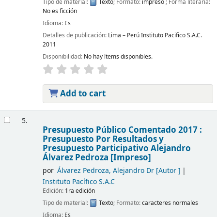
Tipo de material:
Texto
; Formato:
impreso
; Forma literaria:
No es ficción
Idioma:
Es
Detalles de publicación:
Lima – Perú
Instituto Pacifico S.A.C.
2011
Disponibilidad:
No hay ítems disponibles.
Add to cart
5.
Presupuesto Público Comentado 2017 :
Presupuesto Por Resultados y
Presupuesto Participativo
Alejandro
Álvarez Pedroza
[Impreso]
por
Álvarez Pedroza, Alejandro Dr
[Autor ]
Instituto Pacífico S.A.C
Edición:
1ra edición
Tipo de material:
Texto
; Formato:
caracteres normales
Idioma:
Es