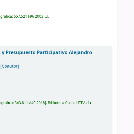
ográfica:
657.521 F96 2003, ..
.
 y Presupuesto Participativo
Alejandro
[Coautor]
ográfica:
343.811 A49 2018
.
Biblioteca Cusco UTEA
(1)