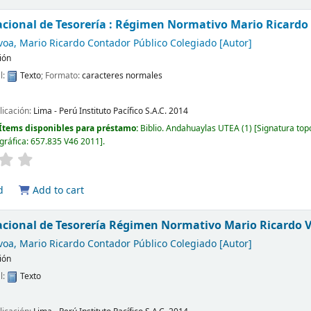
cional de Tesorería : Régimen Normativo
Mario Ricardo
voa, Mario Ricardo Contador Público Colegiado
[Autor]
ión
l:
Texto
; Formato:
caracteres normales
licación:
Lima - Perú
Instituto Pacífico S.A.C.
2014
Ítems disponibles para préstamo:
Biblio. Andahuaylas UTEA
(1)
Signatura top
gráfica:
657.835 V46 2011
.
d
Add to cart
acional de Tesorería Régimen Normativo
Mario Ricardo 
voa, Mario Ricardo Contador Público Colegiado
[Autor]
ión
l:
Texto