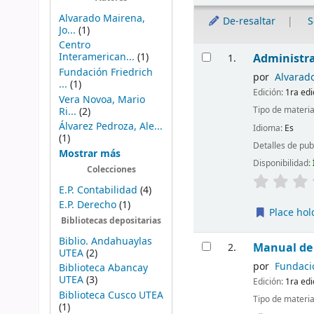
Alvarado Mairena,
De-resaltar
S
Jo...
(1)
Centro
Resultados
Interamerican...
(1)
Administr
1.
Fundación Friedrich
por
Alvarado
...
(1)
Edición:
1ra edi
Vera Novoa, Mario
Tipo de materia
Ri...
(2)
Álvarez Pedroza, Ale...
Idioma:
Es
(1)
Detalles de pub
Mostrar más
Disponibilidad:
Colecciones
E.P. Contabilidad
(4)
E.P. Derecho
(1)
Place hol
Bibliotecas depositarias
Biblio. Andahuaylas
Manual de 
2.
UTEA
(2)
por
Fundació
Biblioteca Abancay
UTEA
(3)
Edición:
1ra edi
Biblioteca Cusco UTEA
Tipo de materia
(1)