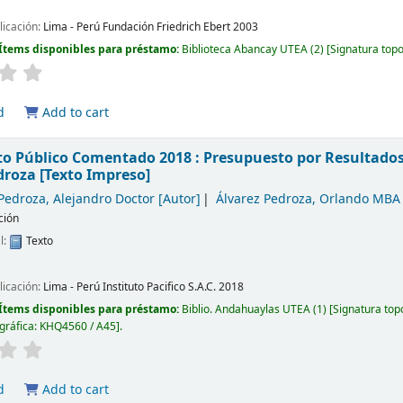
licación:
Lima - Perú
Fundación Friedrich Ebert
2003
Ítems disponibles para préstamo:
Biblioteca Abancay UTEA
(2)
Signatura top
d
Add to cart
o Público Comentado 2018 : Presupuesto por Resultados
edroza
[Texto Impreso]
Pedroza, Alejandro Doctor
[Autor]
Álvarez Pedroza, Orlando MBA
ción
l:
Texto
licación:
Lima - Perú
Instituto Pacifico S.A.C.
2018
Ítems disponibles para préstamo:
Biblio. Andahuaylas UTEA
(1)
Signatura top
gráfica:
KHQ4560 / A45
.
d
Add to cart