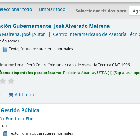
eleccionar todo
Limpiar todo
Seleccionar títulos para:
ación Gubernamental
José Alvarado Mairena
 Mairena, José
[Autor ]
Centro Interamericano de Asesoría Técni
ción Tomo I
l:
Texto
; Formato:
caracteres normales
licación:
Lima - Perú
Centro Interamericano de Asesoría Técnica CIAT
1996
Ítems disponibles para préstamo:
Biblioteca Abancay UTEA
(1)
Signatura top
d
Add to cart
Gestión Pública
n Friedrich Ebert
ción
l:
Texto
; Formato:
caracteres normales