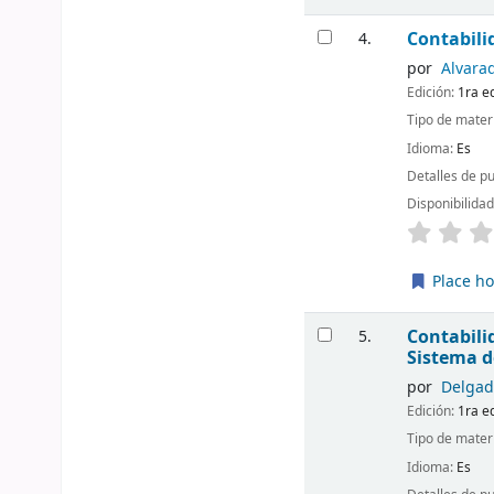
Contabil
4.
por
Alvara
Edición:
1ra e
Tipo de mater
Idioma:
Es
Detalles de p
Disponibilida
Place ho
Contabili
5.
Sistema 
por
Delgad
Edición:
1ra e
Tipo de mater
Idioma:
Es