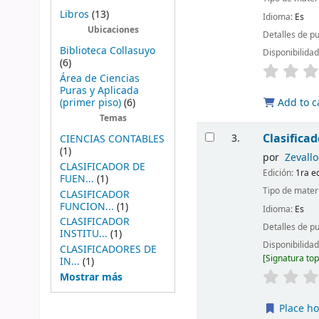
Libros
(13)
Idioma:
Es
Ubicaciones
Detalles de p
Biblioteca Collasuyo
Disponibilida
(6)
Área de Ciencias
Puras y Aplicada
(primer piso)
(6)
Add to c
Temas
Clasifica
3.
CIENCIAS CONTABLES
(1)
por
Zevallo
CLASIFICADOR DE
Edición:
1ra e
FUEN...
(1)
Tipo de mater
CLASIFICADOR
FUNCION...
(1)
Idioma:
Es
CLASIFICADOR
Detalles de p
INSTITU...
(1)
Disponibilida
CLASIFICADORES DE
Signatura to
IN...
(1)
Mostrar más
Place ho