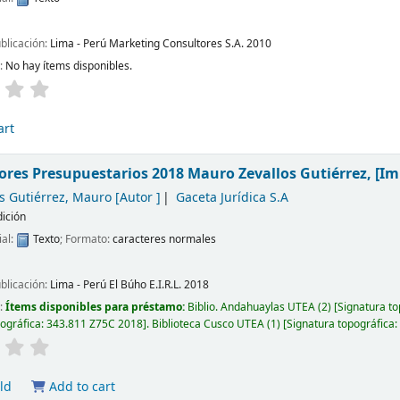
ublicación:
Lima - Perú
Marketing Consultores S.A.
2010
d:
No hay ítems disponibles.
art
dores Presupuestarios 2018
Mauro Zevallos Gutiérrez,
[Im
s Gutiérrez, Mauro
[Autor ]
Gaceta Jurídica S.A
dición
ial:
Texto
; Formato:
caracteres normales
ublicación:
Lima - Perú
El Búho E.I.R.L.
2018
d:
Ítems disponibles para préstamo:
Biblio. Andahuaylas UTEA
(2)
Signatura to
pográfica:
343.811 Z75C 2018
.
Biblioteca Cusco UTEA
(1)
Signatura topográfica
ld
Add to cart