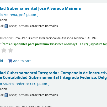
idad Gubernamental
José Alvarado Mairena
do Mairena, José
[Autor ]
dición
ial:
Texto
; Formato:
caracteres normales
ublicación:
Lima - Perú
Centro Internacional de Asesoría Técnica CIAT
1995
d:
Ítems disponibles para préstamo:
Biblioteca Abancay UTEA
(2)
Signatura to
ld
Add to cart
dad Gubernamental Integrada : Compendio de Instructiv
de Contabilidad Gubernamental Integrado
Federico, Del
o Sovero, Federico CPC
[Autor ]
dición
ial:
Texto
; Formato:
caracteres normales