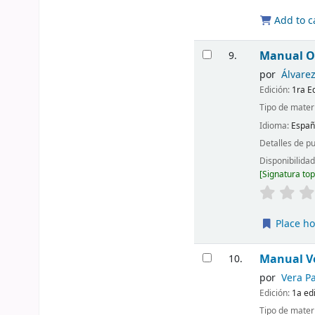
Add to c
Manual Op
9.
por
Álvarez
Edición:
1ra E
Tipo de mater
Idioma:
Españ
Detalles de p
Disponibilida
Signatura to
Place ho
Manual V
10.
por
Vera P
Edición:
1a ed
Tipo de mater