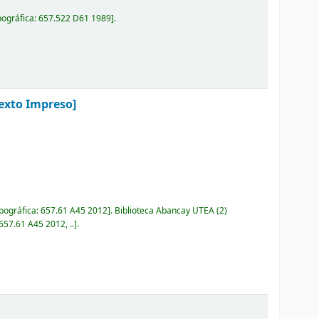
pográfica:
657.522 D61 1989
.
Texto Impreso]
pográfica:
657.61 A45 2012
.
Biblioteca Abancay UTEA
(2)
657.61 A45 2012, ..
.