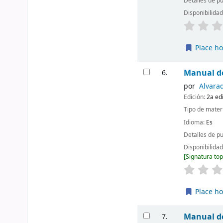
Detalles de p
Disponibilida
Place ho
Manual d
6.
por
Alvarad
Edición:
2a ed
Tipo de mater
Idioma:
Es
Detalles de p
Disponibilida
Signatura to
Place ho
Manual d
7.