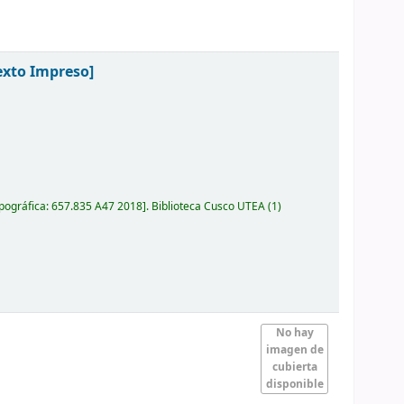
exto Impreso]
pográfica:
657.835 A47 2018
.
Biblioteca Cusco UTEA
(1)
No hay
imagen de
cubierta
disponible