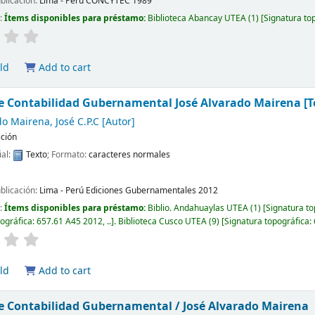
ublicación:
Lima - Perú
CONCYTEC
1989
d:
Ítems disponibles para préstamo:
Biblioteca Abancay UTEA
(1)
Signatura to
ld
Add to cart
e Contabilidad Gubernamental
José Alvarado Mairena
[
o Mairena, José C.P.C
[Autor]
ición
ial:
Texto
; Formato:
caracteres normales
ublicación:
Lima - Perú
Ediciones Gubernamentales
2012
d:
Ítems disponibles para préstamo:
Biblio. Andahuaylas UTEA
(1)
Signatura to
pográfica:
657.61 A45 2012, ..
.
Biblioteca Cusco UTEA
(9)
Signatura topográfica:
ld
Add to cart
e Contabilidad Gubernamental /
José Alvarado Mairena