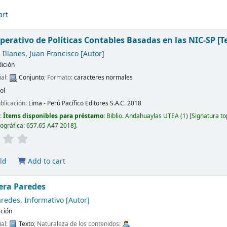
art
erativo de Políticas Contables Basadas en las NIC-SP
[T
 Illanes, Juan Francisco
[Autor]
dición
ial:
Conjunto
; Formato:
caracteres normales
ol
ublicación:
Lima - Perú
Pacífico Editores S.A.C.
2018
d:
Ítems disponibles para préstamo:
Biblio. Andahuaylas UTEA
(1)
Signatura to
pográfica:
657.65 A47 2018
.
ld
Add to cart
era Paredes
aredes, Informativo
[Autor]
ición
ial:
Texto
; Naturaleza de los contenidos: