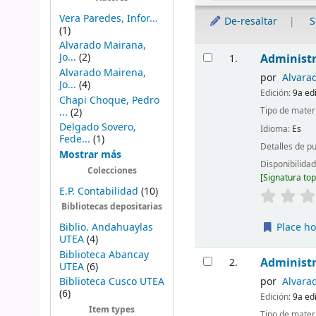
Vera Paredes, Infor...
De-resaltar
S
(1)
Alvarado Mairana,
Resultados
Jo...
(2)
Administr
1.
Alvarado Mairena,
por
Alvara
Jo...
(4)
Edición:
9a ed
Chapi Choque, Pedro
Tipo de mater
...
(2)
Delgado Sovero,
Idioma:
Es
Fede...
(1)
Detalles de p
Mostrar más
Disponibilida
Colecciones
Signatura to
E.P. Contabilidad
(10)
Bibliotecas depositarias
Biblio. Andahuaylas
Place ho
UTEA
(4)
Biblioteca Abancay
Administr
2.
UTEA
(6)
por
Alvara
Biblioteca Cusco UTEA
(6)
Edición:
9a ed
Item types
Tipo de mater