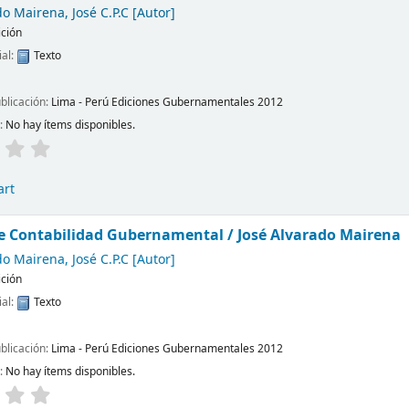
o Mairena, José C.P.C
[Autor]
ición
ial:
Texto
ublicación:
Lima - Perú
Ediciones Gubernamentales
2012
d:
No hay ítems disponibles.
art
e Contabilidad Gubernamental /
José Alvarado Mairena
o Mairena, José C.P.C
[Autor]
ición
ial:
Texto
ublicación:
Lima - Perú
Ediciones Gubernamentales
2012
d:
No hay ítems disponibles.