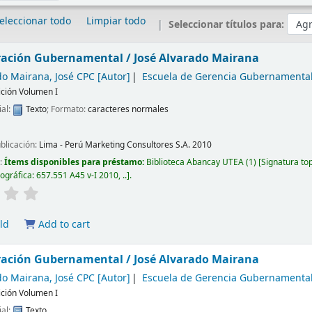
eleccionar todo
Limpiar todo
Seleccionar títulos para:
ación Gubernamental / José Alvarado Mairana
do Mairana, José CPC
[Autor]
Escuela de Gerencia Gubernamenta
ición Volumen I
ial:
Texto
; Formato:
caracteres normales
ublicación:
Lima - Perú
Marketing Consultores S.A.
2010
d:
Ítems disponibles para préstamo:
Biblioteca Abancay UTEA
(1)
Signatura to
pográfica:
657.551 A45 v-I 2010, ..
.
ld
Add to cart
ación Gubernamental / José Alvarado Mairana
do Mairana, José CPC
[Autor]
Escuela de Gerencia Gubernamenta
ición Volumen I
ial:
Texto