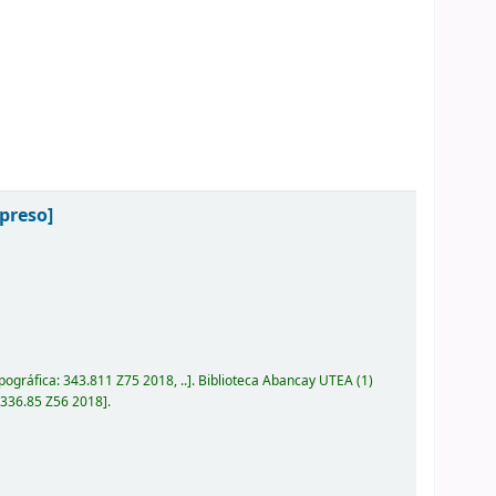
preso]
pográfica:
343.811 Z75 2018, ..
.
Biblioteca Abancay UTEA
(1)
:
336.85 Z56 2018
.