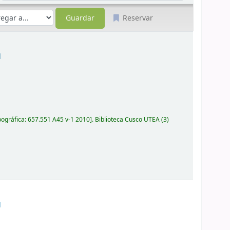
Reservar
l
pográfica:
657.551 A45 v-1 2010
.
Biblioteca Cusco UTEA
(3)
l