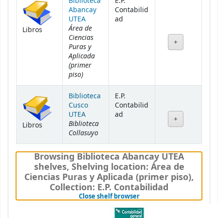
Biblioteca
E.P.
Abancay
Contabilid
UTEA
ad
Área de
Libros
Ciencias
Puras y
Aplicada
(primer
piso)
Biblioteca
E.P.
Cusco
Contabilid
UTEA
ad
Biblioteca
Libros
Collasuyo
Browsing Biblioteca Abancay UTEA
shelves
,
Shelving location:
Área de
Ciencias Puras y Aplicada (primer piso),
Collection: E.P. Contabilidad
(Hides shelf browser)
Close shelf browser