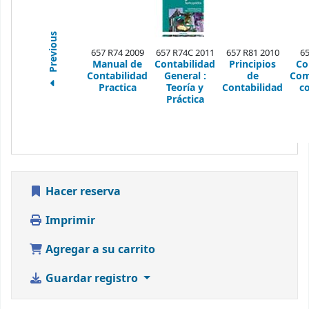
Previous
657 R74 2009
657 R74C 2011
657 R81 2010
65
Manual de
Contabilidad
Principios
Co
Contabilidad
General
:
de
Com
Practica
Teoría y
Contabilidad
co
Práctica
Hacer reserva
Imprimir
Agregar a su carrito
Guardar registro