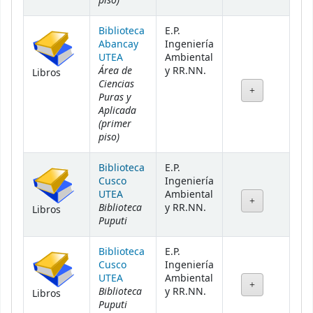
Biblioteca
E.P.
Abancay
Ingeniería
UTEA
Ambiental
Área de
y RR.NN.
Libros
Ciencias
Puras y
Aplicada
(primer
piso)
Biblioteca
E.P.
Cusco
Ingeniería
UTEA
Ambiental
Biblioteca
y RR.NN.
Libros
Puputi
Biblioteca
E.P.
Cusco
Ingeniería
UTEA
Ambiental
Biblioteca
y RR.NN.
Libros
Puputi